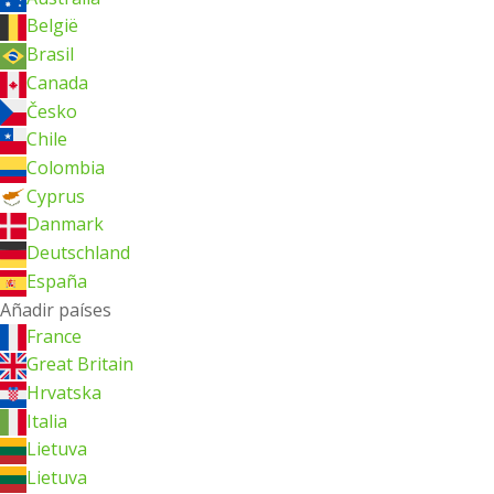
België
Brasil
Canada
Česko
Chile
Colombia
Cyprus
Danmark
Deutschland
España
Añadir países
France
Great Britain
Hrvatska
Italia
Lietuva
Lietuva