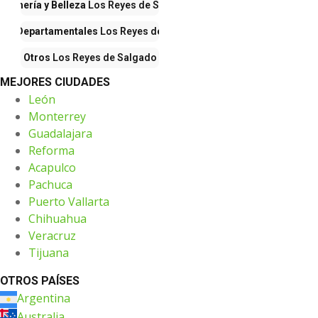
rfumería y Belleza
Los Reyes de Salgado
das Departamentales
Los Reyes de Salgado
Otros
Los Reyes de Salgado
MEJORES CIUDADES
León
Monterrey
Guadalajara
Reforma
Acapulco
Pachuca
Puerto Vallarta
Chihuahua
Veracruz
Tijuana
OTROS PAÍSES
Argentina
Australia