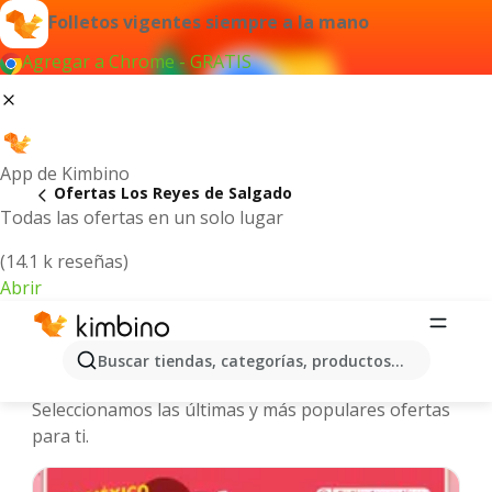
Folletos vigentes siempre a la mano
Agregar a Chrome - GRATIS
App de Kimbino
Ofertas Los Reyes de Salgado
Todas las ofertas en un solo lugar
(14.1 k reseñas)
Abrir
Los Reyes de Salgado - Folletos y
Buscar tiendas, categorías, productos...
ofertas más actuales
Seleccionamos las últimas y más populares ofertas
para ti.