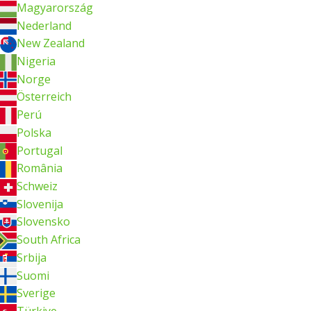
Magyarország
Nederland
New Zealand
Nigeria
Norge
Österreich
Perú
Polska
Portugal
România
Schweiz
Slovenija
Slovensko
South Africa
Srbija
Suomi
Sverige