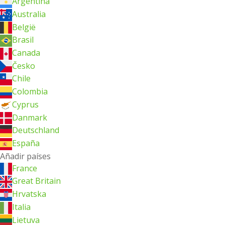
Argentina
Australia
België
Brasil
Canada
Česko
Chile
Colombia
Cyprus
Danmark
Deutschland
España
Añadir países
France
Great Britain
Hrvatska
Italia
Lietuva