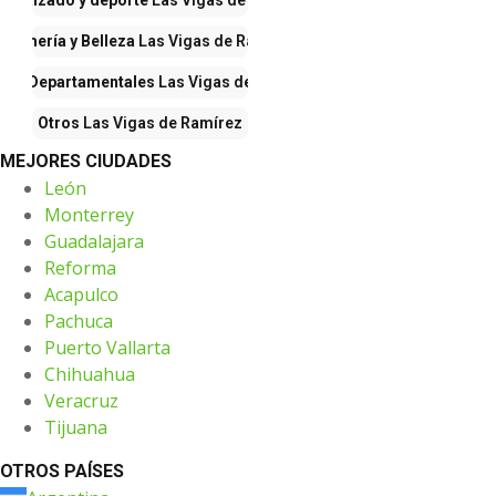
a, calzado y deporte
Las Vigas de Ramírez
rfumería y Belleza
Las Vigas de Ramírez
das Departamentales
Las Vigas de Ramírez
Otros
Las Vigas de Ramírez
MEJORES CIUDADES
León
Monterrey
Guadalajara
Reforma
Acapulco
Pachuca
Puerto Vallarta
Chihuahua
Veracruz
Tijuana
OTROS PAÍSES