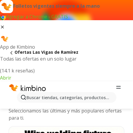
Folletos vigentes siempre a la mano
Agregar a Chrome - GRATIS
App de Kimbino
Ofertas Las Vigas de Ramírez
Todas las ofertas en un solo lugar
(14.1 k reseñas)
Abrir
Las Vigas de Ramírez - Folletos y
Buscar tiendas, categorías, productos...
ofertas más actuales
Seleccionamos las últimas y más populares ofertas
para ti.