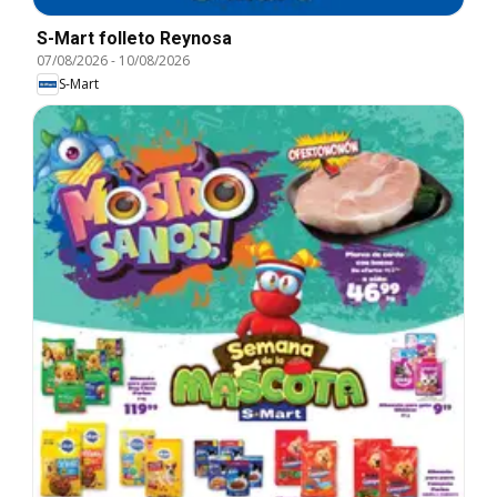
S-Mart folleto Reynosa
07/08/2026
-
10/08/2026
S-Mart