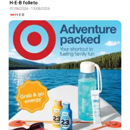
H-E-B folleto
07/08/2026
-
13/08/2026
H-E-B