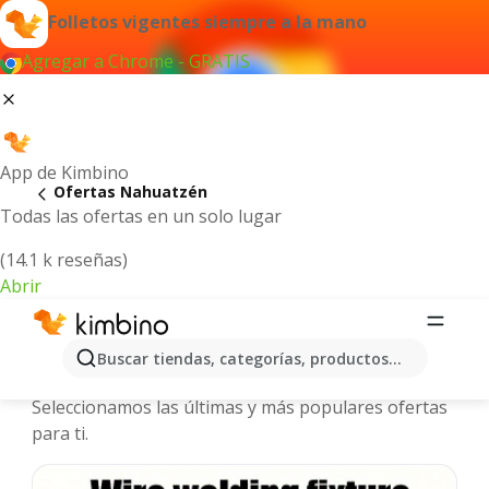
Folletos vigentes siempre a la mano
Agregar a Chrome - GRATIS
App de Kimbino
Ofertas Nahuatzén
Todas las ofertas en un solo lugar
(14.1 k reseñas)
Abrir
Nahuatzén - Folletos y ofertas más
Buscar tiendas, categorías, productos...
actuales
Seleccionamos las últimas y más populares ofertas
para ti.