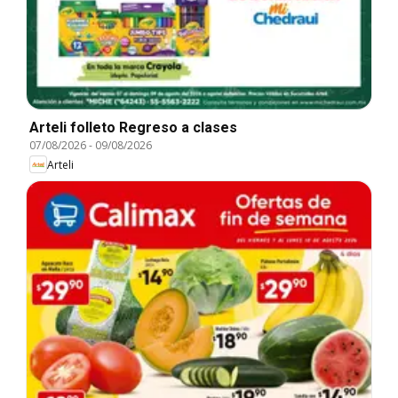
Arteli folleto Regreso a clases
07/08/2026
-
09/08/2026
Arteli