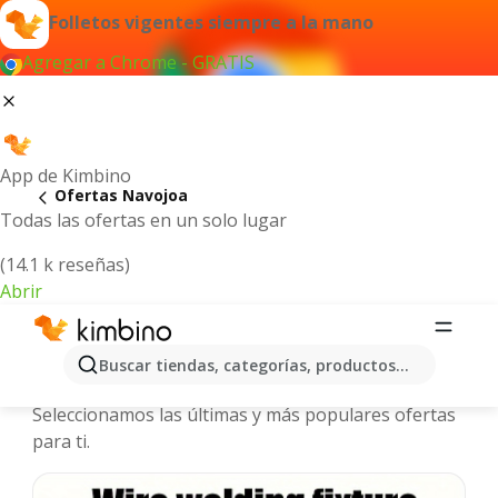
Folletos vigentes siempre a la mano
Agregar a Chrome - GRATIS
App de Kimbino
Ofertas Navojoa
Todas las ofertas en un solo lugar
(14.1 k reseñas)
Abrir
Navojoa - Folletos y ofertas más
Buscar tiendas, categorías, productos...
actuales
Seleccionamos las últimas y más populares ofertas
para ti.