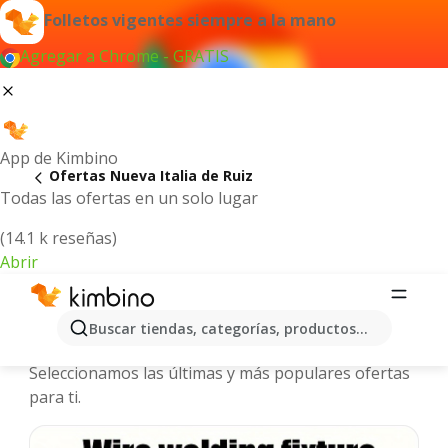
Folletos vigentes siempre a la mano
Agregar a Chrome - GRATIS
App de Kimbino
Ofertas Nueva Italia de Ruiz
Todas las ofertas en un solo lugar
(14.1 k reseñas)
Abrir
Nueva Italia de Ruiz - Folletos y
Buscar tiendas, categorías, productos...
ofertas más actuales
Seleccionamos las últimas y más populares ofertas
para ti.