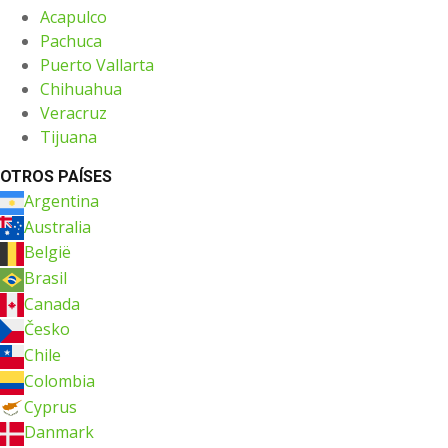
Acapulco
Pachuca
Puerto Vallarta
Chihuahua
Veracruz
Tijuana
OTROS PAÍSES
Argentina
Australia
België
Brasil
Canada
Česko
Chile
Colombia
Cyprus
Danmark