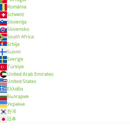
România
Schweiz
Slovenija
Slovensko
South Africa
Srbija
Suomi
Sverige
Türkiye
United Arab Emirates
United States
Ελλάδα
България
Україна
한국
日本