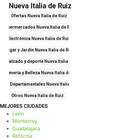
Nueva Italia de Ruiz
Ofertas
Nueva Italia de Ruiz
Supermercados
Nueva Italia de Ruiz
Electrónica
Nueva Italia de Ruiz
Hogar y Jardín
Nueva Italia de Ruiz
pa, calzado y deporte
Nueva Italia de Ruiz
erfumería y Belleza
Nueva Italia de Ruiz
ndas Departamentales
Nueva Italia de Ruiz
Otros
Nueva Italia de Ruiz
MEJORES CIUDADES
León
Monterrey
Guadalajara
Reforma