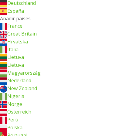
Deutschland
España
Añadir países
France
Great Britain
Hrvatska
Italia
Lietuva
Lietuva
Magyarország
Nederland
New Zealand
Nigeria
Norge
Österreich
Perú
Polska
Portugal