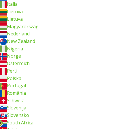
Italia
Lietuva
Lietuva
Magyarország
Nederland
New Zealand
Nigeria
Norge
Österreich
Perú
Polska
Portugal
România
Schweiz
Slovenija
Slovensko
South Africa