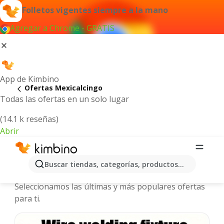
Folletos vigentes siempre a la mano
Agregar a Chrome - GRATIS
App de Kimbino
Ofertas Mexicalcingo
Todas las ofertas en un solo lugar
(14.1 k reseñas)
Abrir
Mexicalcingo - Folletos y ofertas
Buscar tiendas, categorías, productos...
más actuales
Seleccionamos las últimas y más populares ofertas
para ti.