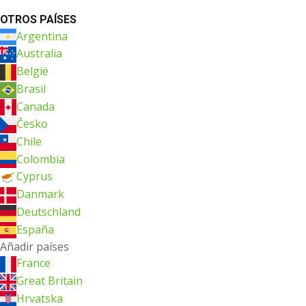
OTROS PAÍSES
Argentina
Australia
België
Brasil
Canada
Česko
Chile
Colombia
Cyprus
Danmark
Deutschland
España
Añadir países
France
Great Britain
Hrvatska