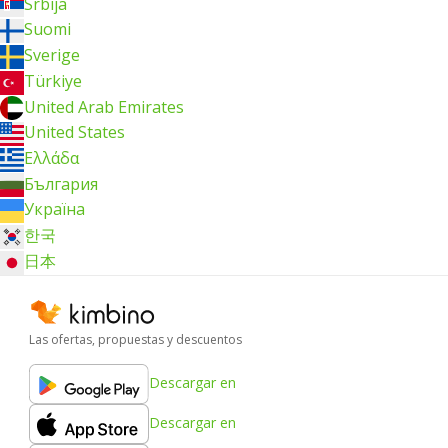
Srbija
Suomi
Sverige
Türkiye
United Arab Emirates
United States
Ελλάδα
България
Україна
한국
日本
Las ofertas, propuestas y descuentos
Descargar en
Descargar en