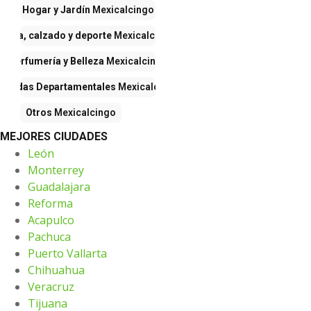
Hogar y Jardín
Mexicalcingo
Ropa, calzado y deporte
Mexicalcingo
Perfumería y Belleza
Mexicalcingo
Tiendas Departamentales
Mexicalcingo
Otros
Mexicalcingo
MEJORES CIUDADES
León
Monterrey
Guadalajara
Reforma
Acapulco
Pachuca
Puerto Vallarta
Chihuahua
Veracruz
Tijuana