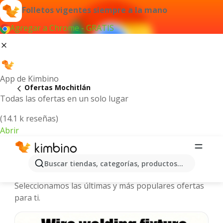
Folletos vigentes siempre a la mano
Agregar a Chrome - GRATIS
App de Kimbino
Ofertas Mochitlán
Todas las ofertas en un solo lugar
(14.1 k reseñas)
Abrir
Mochitlán - Folletos y ofertas más
Buscar tiendas, categorías, productos...
actuales
Seleccionamos las últimas y más populares ofertas
para ti.