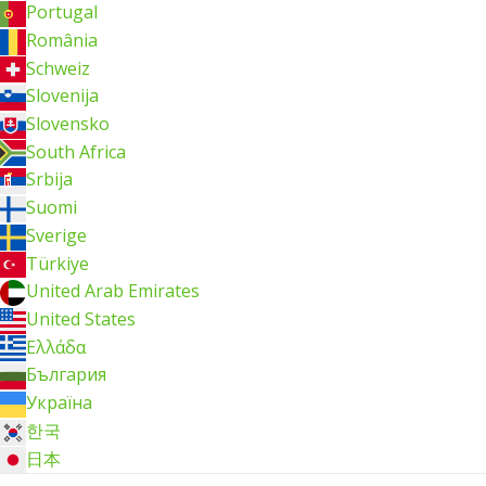
Portugal
România
Schweiz
Slovenija
Slovensko
South Africa
Srbija
Suomi
Sverige
Türkiye
United Arab Emirates
United States
Ελλάδα
България
Україна
한국
日本