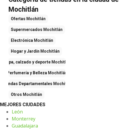
Mochitlán
Ofertas
Mochitlán
Supermercados
Mochitlán
Electrónica
Mochitlán
Hogar y Jardín
Mochitlán
Ropa, calzado y deporte
Mochitlán
Perfumería y Belleza
Mochitlán
Tiendas Departamentales
Mochitlán
Otros
Mochitlán
MEJORES CIUDADES
León
Monterrey
Guadalajara