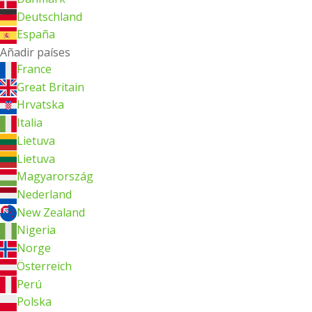
Deutschland
España
Añadir países
France
Great Britain
Hrvatska
Italia
Lietuva
Lietuva
Magyarország
Nederland
New Zealand
Nigeria
Norge
Österreich
Perú
Polska