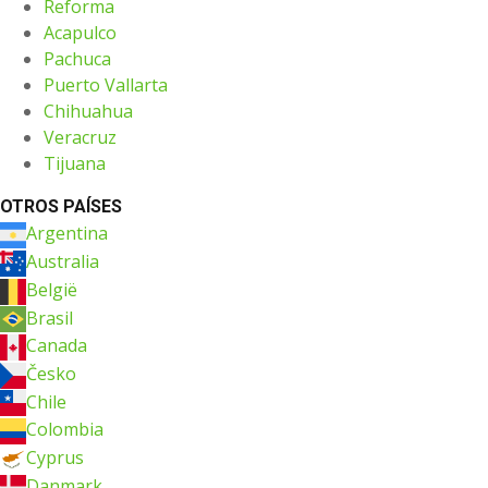
Reforma
Acapulco
Pachuca
Puerto Vallarta
Chihuahua
Veracruz
Tijuana
OTROS PAÍSES
Argentina
Australia
België
Brasil
Canada
Česko
Chile
Colombia
Cyprus
Danmark