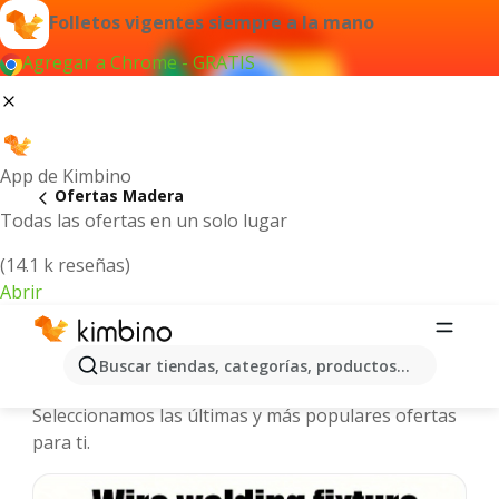
Folletos vigentes siempre a la mano
Agregar a Chrome - GRATIS
App de Kimbino
Ofertas Madera
Todas las ofertas en un solo lugar
(14.1 k reseñas)
Abrir
Madera - Folletos y ofertas más
Buscar tiendas, categorías, productos...
actuales
Seleccionamos las últimas y más populares ofertas
para ti.