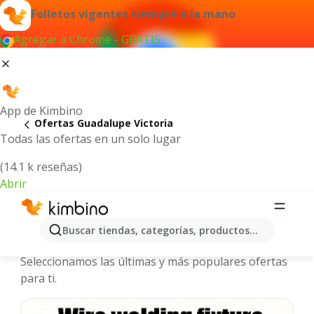
Folletos vigentes siempre a la mano
Agregar a Chrome - GRATIS
App de Kimbino
Ofertas Guadalupe Victoria
Todas las ofertas en un solo lugar
(14.1 k reseñas)
Abrir
Guadalupe Victoria - Folletos y
Buscar tiendas, categorías, productos...
ofertas más actuales
Seleccionamos las últimas y más populares ofertas
para ti.