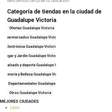
descuentos cerca de tu ubicación.
Categoría de tiendas en la ciudad de
Guadalupe Victoria
Ofertas
Guadalupe Victoria
Supermercados
Guadalupe Victoria
Electrónica
Guadalupe Victoria
Hogar y Jardín
Guadalupe Victoria
pa, calzado y deporte
Guadalupe Victoria
erfumería y Belleza
Guadalupe Victoria
ndas Departamentales
Guadalupe Victoria
Otros
Guadalupe Victoria
MEJORES CIUDADES
León