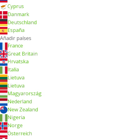
Cyprus
Danmark
Deutschland
España
Añadir países
France
Great Britain
Hrvatska
Italia
Lietuva
Lietuva
Magyarország
Nederland
New Zealand
Nigeria
Norge
Österreich