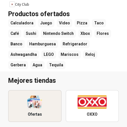
City Club
Productos ofertados
Calculadora
Juego
Video
Pizza
Taco
Café
Sushi
Nintendo Switch
Xbox
Flores
Banco
Hamburguesa
Refrigerador
Ashwagandha
LEGO
Mariscos
Reloj
Gerbera
Agua
Tequila
Mejores tiendas
Ofertas
OXXO