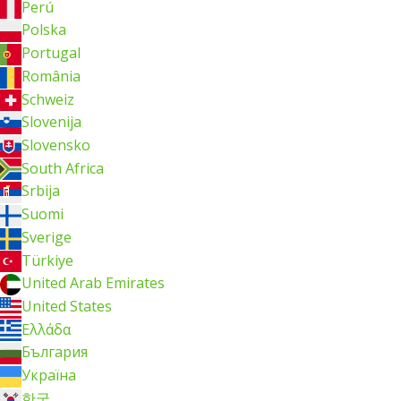
Perú
Polska
Portugal
România
Schweiz
Slovenija
Slovensko
South Africa
Srbija
Suomi
Sverige
Türkiye
United Arab Emirates
United States
Ελλάδα
България
Україна
한국