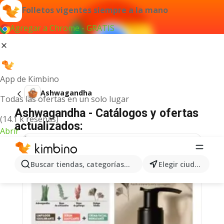
Folletos vigentes siempre a la mano
Agregar a Chrome - GRATIS
App de Kimbino
Ashwagandha
Todas las ofertas en un solo lugar
Ashwagandha - Catálogos y ofertas
(14.1 k reseñas)
actualizados:
Abrir
Buscar tiendas, categorías, productos...
Elegir ciudad