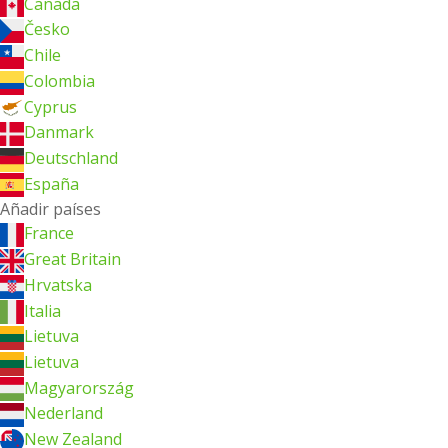
Canada
Česko
Chile
Colombia
Cyprus
Danmark
Deutschland
España
Añadir países
France
Great Britain
Hrvatska
Italia
Lietuva
Lietuva
Magyarország
Nederland
New Zealand