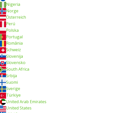
Nigeria
Norge
Österreich
Perú
Polska
Portugal
România
Schweiz
Slovenija
Slovensko
South Africa
Srbija
Suomi
Sverige
Türkiye
United Arab Emirates
United States