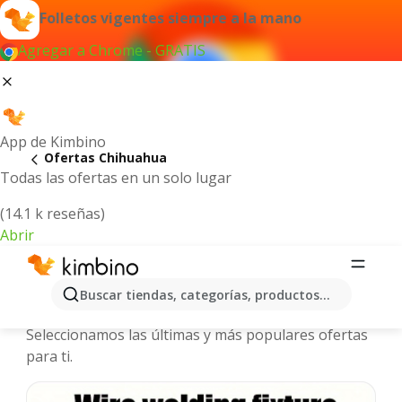
Folletos vigentes siempre a la mano
Agregar a Chrome - GRATIS
App de Kimbino
Ofertas Chihuahua
Todas las ofertas en un solo lugar
(14.1 k reseñas)
Abrir
Chihuahua - Folletos y ofertas más
Buscar tiendas, categorías, productos...
actuales
Seleccionamos las últimas y más populares ofertas
para ti.