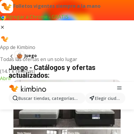
Folletos vigentes siempre a la mano
Agregar a Chrome - GRATIS
App de Kimbino
Juego
Todas las ofertas en un solo lugar
Juego - Catálogos y ofertas
(14.1 k reseñas)
actualizados:
Abrir
Buscar tiendas, categorías, productos...
Elegir ciudad