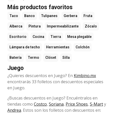
Más productos favoritos
Taco
Banco
Tulipanes
Gerbera
Fruta
Alberca
Pintura
Impermeabilizante
Zócalo
Escritorio
Cocina
Tierra
Mesa plegable
Lámpara de techo
Herramientas
Colchón
Batería
Termo
Clóset
Silla
Juego
¿Quieres descuentos en Juego? En
Kimbino.mx
encontrarás 33 folletos con descuentos especiales
en Juego.
¿Buscas descuentos en Juego? Encuéntralos en
tiendas como
Costco
,
Soriana
,
Price Shoes
,
S-Mart
y
Andrea
. Estos son los folletos con descuentos en: