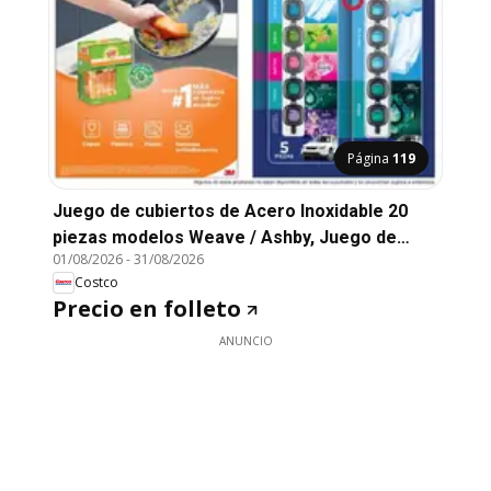
Página
119
Juego de cubiertos de Acero Inoxidable 20
piezas modelos Weave / Ashby, Juego de
01/08/2026
-
31/08/2026
cubiertos de Acero Inoxidable 20 piezas
Costco
modelos Weave / Ashby
Precio en folleto
ANUNCIO