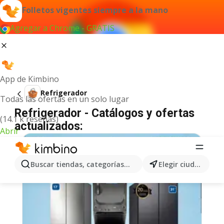
Folletos vigentes siempre a la mano
Agregar a Chrome - GRATIS
App de Kimbino
Refrigerador
Todas las ofertas en un solo lugar
Refrigerador - Catálogos y ofertas
(14.1 k reseñas)
actualizados:
Abrir
Buscar tiendas, categorías, productos...
Elegir ciudad