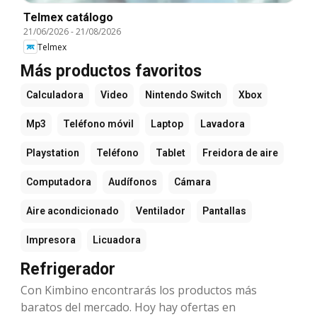
Telmex catálogo
21/06/2026
-
21/08/2026
Telmex
Más productos favoritos
Calculadora
Video
Nintendo Switch
Xbox
Mp3
Teléfono móvil
Laptop
Lavadora
Playstation
Teléfono
Tablet
Freidora de aire
Computadora
Audífonos
Cámara
Aire acondicionado
Ventilador
Pantallas
Impresora
Licuadora
Refrigerador
Con Kimbino encontrarás los productos más
baratos del mercado. Hoy hay ofertas en