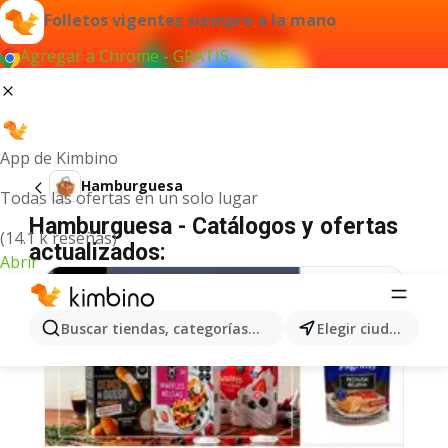
Folletos vigentes siempre a la mano
Agregar a Chrome - GRATIS
App de Kimbino
Hamburguesa
Todas las ofertas en un solo lugar
Hamburguesa - Catálogos y ofertas
(14.1 k reseñas)
actualizados:
Abrir
Buscar tiendas, categorías, productos...
Elegir ciudad