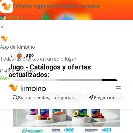
Folletos vigentes siempre a la mano
Agregar a Chrome - GRATIS
App de Kimbino
Jugo
Todas las ofertas en un solo lugar
Jugo - Catálogos y ofertas
(14.1 k reseñas)
actualizados:
Abrir
Buscar tiendas, categorías, productos...
Elegir ciudad