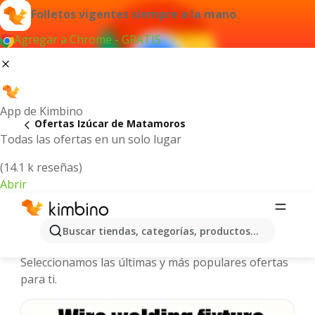
Folletos vigentes siempre a la mano
Agregar a Chrome - GRATIS
App de Kimbino
Ofertas Izúcar de Matamoros
Todas las ofertas en un solo lugar
(14.1 k reseñas)
Abrir
Izúcar de Matamoros - Folletos y
Buscar tiendas, categorías, productos...
ofertas más actuales
Seleccionamos las últimas y más populares ofertas
para ti.