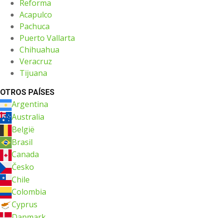
Reforma
Acapulco
Pachuca
Puerto Vallarta
Chihuahua
Veracruz
Tijuana
OTROS PAÍSES
Argentina
Australia
België
Brasil
Canada
Česko
Chile
Colombia
Cyprus
Danmark