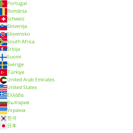
Portugal
România
Schweiz
Slovenija
Slovensko
South Africa
Srbija
Suomi
Sverige
Türkiye
United Arab Emirates
United States
Ελλάδα
България
Україна
한국
日本