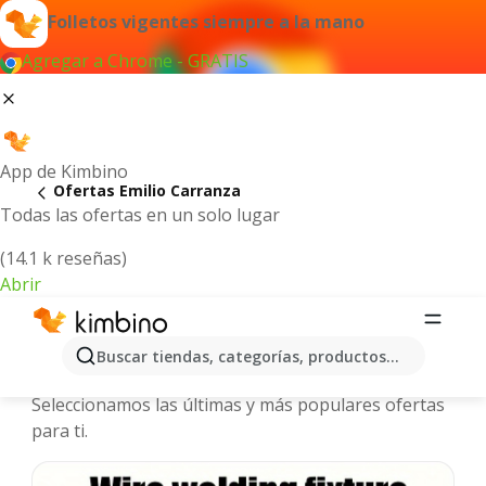
Folletos vigentes siempre a la mano
Agregar a Chrome - GRATIS
App de Kimbino
Ofertas Emilio Carranza
Todas las ofertas en un solo lugar
(14.1 k reseñas)
Abrir
Emilio Carranza - Folletos y ofertas
Buscar tiendas, categorías, productos...
más actuales
Seleccionamos las últimas y más populares ofertas
para ti.