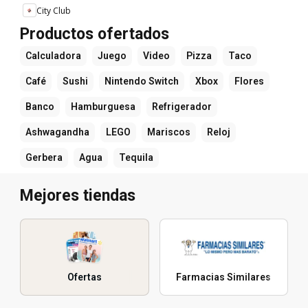
City Club
Productos ofertados
Calculadora
Juego
Video
Pizza
Taco
Café
Sushi
Nintendo Switch
Xbox
Flores
Banco
Hamburguesa
Refrigerador
Ashwagandha
LEGO
Mariscos
Reloj
Gerbera
Agua
Tequila
Mejores tiendas
Ofertas
Farmacias Similares