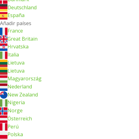
Deutschland
España
Añadir países
France
Great Britain
Hrvatska
Italia
Lietuva
Lietuva
Magyarország
Nederland
New Zealand
Nigeria
Norge
Österreich
Perú
Polska