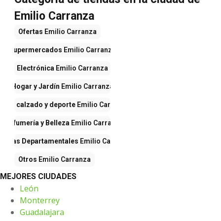
Emilio Carranza
Ofertas
Emilio Carranza
Supermercados
Emilio Carranza
Electrónica
Emilio Carranza
Hogar y Jardín
Emilio Carranza
opa, calzado y deporte
Emilio Carranza
Perfumería y Belleza
Emilio Carranza
iendas Departamentales
Emilio Carranza
Otros
Emilio Carranza
MEJORES CIUDADES
León
Monterrey
Guadalajara