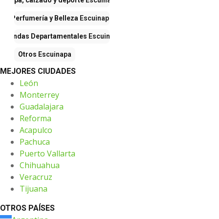
Ropa, calzado y deporte
Escuinapa
Perfumería y Belleza
Escuinapa
Tiendas Departamentales
Escuinapa
Otros
Escuinapa
MEJORES CIUDADES
León
Monterrey
Guadalajara
Reforma
Acapulco
Pachuca
Puerto Vallarta
Chihuahua
Veracruz
Tijuana
OTROS PAÍSES