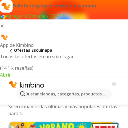
Folletos vigentes siempre a la mano
Agregar a Chrome - GRATIS
App de Kimbino
Ofertas Escuinapa
Todas las ofertas en un solo lugar
(14.1 k reseñas)
Abrir
Escuinapa - Folletos y ofertas más
Buscar tiendas, categorías, productos...
actuales
Seleccionamos las últimas y más populares ofertas
para ti.