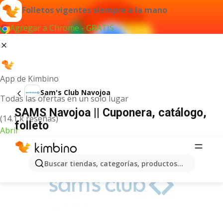
Folletos vigentes siempre a la mano
Agregar a Chrome - GRATIS
App de Kimbino
Sam's Club Navojoa
Todas las ofertas en un solo lugar
SAMS Navojoa || Cuponera, catálogo,
(14.1 k reseñas)
folleto
Abrir
ANUNCIO
Buscar tiendas, categorías, productos...