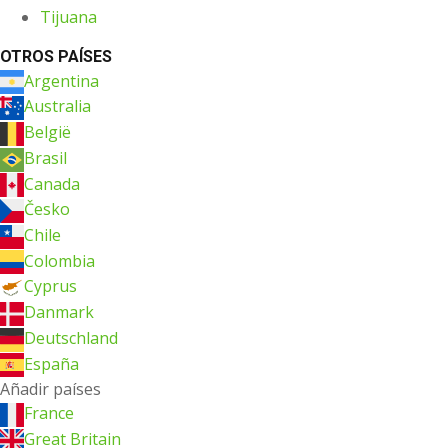
Tijuana
OTROS PAÍSES
Argentina
Australia
België
Brasil
Canada
Česko
Chile
Colombia
Cyprus
Danmark
Deutschland
España
Añadir países
France
Great Britain