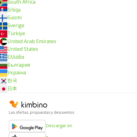
South Africa
Srbija
Suomi
Sverige
Türkiye
United Arab Emirates
United States
Ελλάδα
България
Україна
한국
日本
Las ofertas, propuestas y descuentos
Descargar en