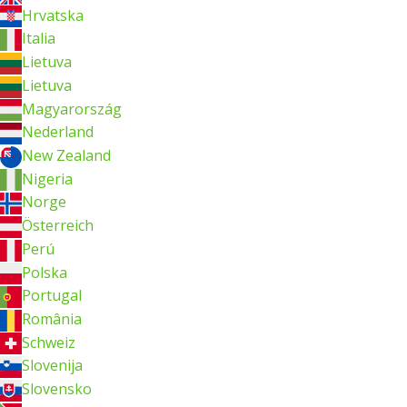
Hrvatska
Italia
Lietuva
Lietuva
Magyarország
Nederland
New Zealand
Nigeria
Norge
Österreich
Perú
Polska
Portugal
România
Schweiz
Slovenija
Slovensko