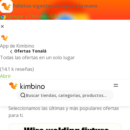
Folletos vigentes siempre a la mano
Agregar a Chrome - GRATIS
App de Kimbino
Ofertas Tonalá
Todas las ofertas en un solo lugar
(14.1 k reseñas)
Abrir
Tonalá - Folletos y ofertas más
Buscar tiendas, categorías, productos...
actuales
Seleccionamos las últimas y más populares ofertas
para ti.