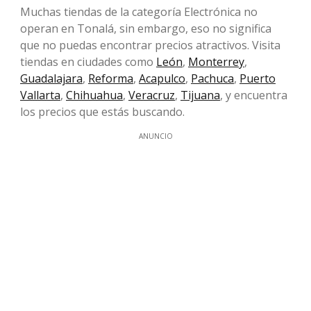
Muchas tiendas de la categoría Electrónica no
operan en Tonalá, sin embargo, eso no significa
que no puedas encontrar precios atractivos. Visita
tiendas en ciudades como
León
,
Monterrey
,
Guadalajara
,
Reforma
,
Acapulco
,
Pachuca
,
Puerto
Vallarta
,
Chihuahua
,
Veracruz
,
Tijuana
, y encuentra
los precios que estás buscando.
ANUNCIO