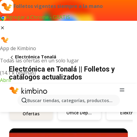
Folletos vigentes siempre a la mano
Agregar a Chrome - GRATIS
App de Kimbino
Electrónica Tonalá
Todas las ofertas en un solo lugar
Electrónica en Tonalá || Folletos y
(14.1 k reseñas)
catálogos actualizados
Abrir
Buscar tiendas, categorías, productos...
Office Depot
Elektra
Ofertas