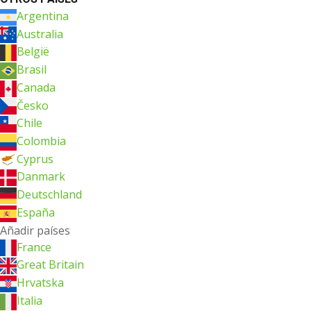
Argentina
Australia
België
Brasil
Canada
Česko
Chile
Colombia
Cyprus
Danmark
Deutschland
España
Añadir países
France
Great Britain
Hrvatska
Italia