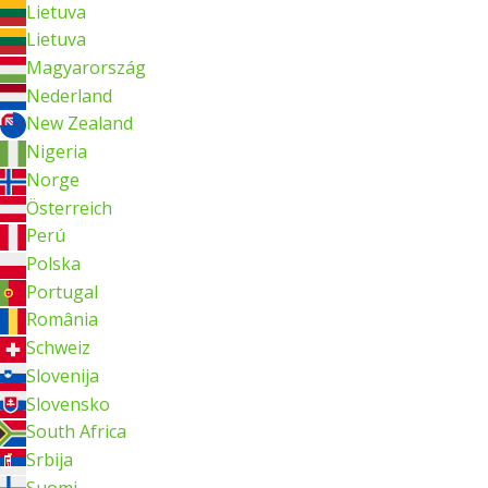
Lietuva
Lietuva
Magyarország
Nederland
New Zealand
Nigeria
Norge
Österreich
Perú
Polska
Portugal
România
Schweiz
Slovenija
Slovensko
South Africa
Srbija
Suomi