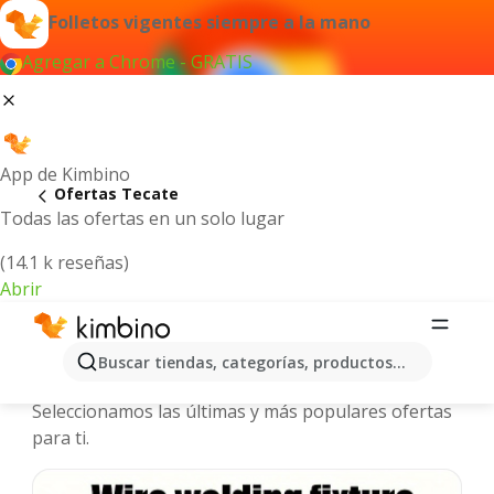
Folletos vigentes siempre a la mano
Agregar a Chrome - GRATIS
App de Kimbino
Ofertas Tecate
Todas las ofertas en un solo lugar
(14.1 k reseñas)
Abrir
Tecate - Folletos y ofertas más
Buscar tiendas, categorías, productos...
actuales
Seleccionamos las últimas y más populares ofertas
para ti.