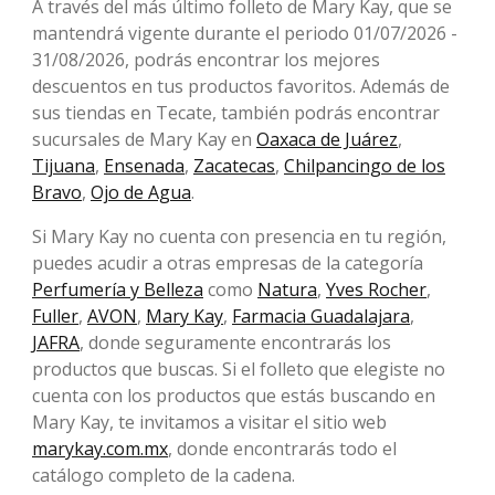
A través del más último folleto de Mary Kay, que se
mantendrá vigente durante el periodo 01/07/2026 -
31/08/2026, podrás encontrar los mejores
descuentos en tus productos favoritos. Además de
sus tiendas en Tecate, también podrás encontrar
sucursales de Mary Kay en
Oaxaca de Juárez
,
Tijuana
,
Ensenada
,
Zacatecas
,
Chilpancingo de los
Bravo
,
Ojo de Agua
.
Si Mary Kay no cuenta con presencia en tu región,
puedes acudir a otras empresas de la categoría
Perfumería y Belleza
como
Natura
,
Yves Rocher
,
Fuller
,
AVON
,
Mary Kay
,
Farmacia Guadalajara
,
JAFRA
, donde seguramente encontrarás los
productos que buscas. Si el folleto que elegiste no
cuenta con los productos que estás buscando en
Mary Kay, te invitamos a visitar el sitio web
marykay.com.mx
, donde encontrarás todo el
catálogo completo de la cadena.