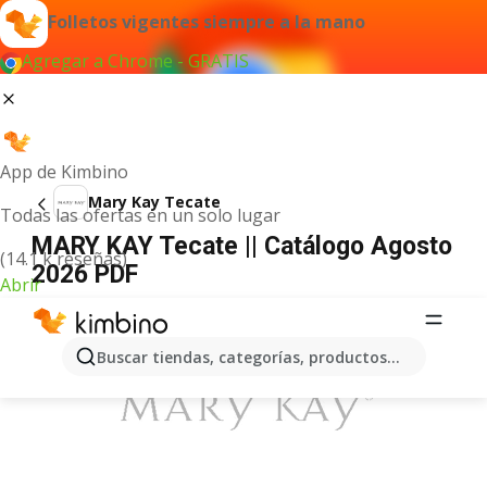
Folletos vigentes siempre a la mano
Agregar a Chrome - GRATIS
App de Kimbino
Mary Kay Tecate
Todas las ofertas en un solo lugar
MARY KAY Tecate || Catálogo Agosto
(14.1 k reseñas)
2026 PDF
Abrir
ANUNCIO
Buscar tiendas, categorías, productos...