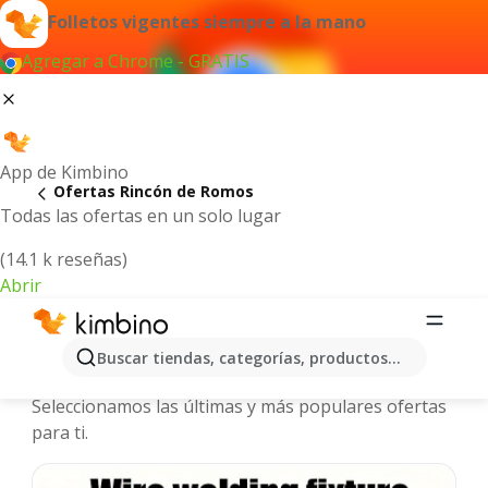
Folletos vigentes siempre a la mano
Agregar a Chrome - GRATIS
App de Kimbino
Ofertas Rincón de Romos
Todas las ofertas en un solo lugar
(14.1 k reseñas)
Abrir
Rincón de Romos - Folletos y ofertas
Buscar tiendas, categorías, productos...
más actuales
Seleccionamos las últimas y más populares ofertas
para ti.