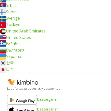
Srbija
Suomi
Sverige
Türkiye
United Arab Emirates
United States
Ελλάδα
България
Україна
한국
日本
Las ofertas, propuestas y descuentos
Descargar en
Descargar en