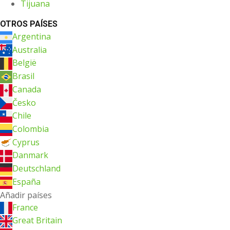
Tijuana
OTROS PAÍSES
Argentina
Australia
België
Brasil
Canada
Česko
Chile
Colombia
Cyprus
Danmark
Deutschland
España
Añadir países
France
Great Britain