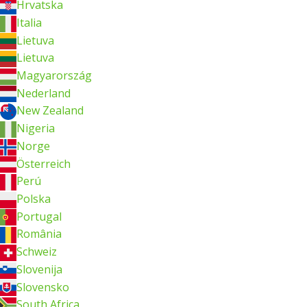
Hrvatska
Italia
Lietuva
Lietuva
Magyarország
Nederland
New Zealand
Nigeria
Norge
Österreich
Perú
Polska
Portugal
România
Schweiz
Slovenija
Slovensko
South Africa