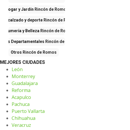
Hogar y Jardín
Rincón de Romos
pa, calzado y deporte
Rincón de Romos
Perfumería y Belleza
Rincón de Romos
endas Departamentales
Rincón de Romos
Otros
Rincón de Romos
MEJORES CIUDADES
León
Monterrey
Guadalajara
Reforma
Acapulco
Pachuca
Puerto Vallarta
Chihuahua
Veracruz