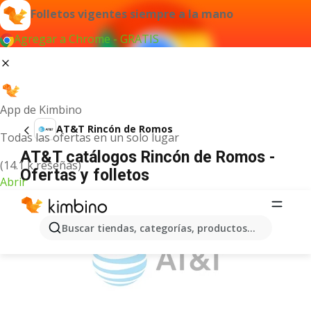
Folletos vigentes siempre a la mano
Agregar a Chrome - GRATIS
App de Kimbino
AT&T Rincón de Romos
Todas las ofertas en un solo lugar
AT&T catálogos Rincón de Romos -
(14.1 k reseñas)
Ofertas y folletos
Abrir
ANUNCIO
Buscar tiendas, categorías, productos...