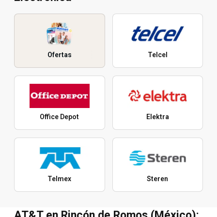
Ofertas
Telcel
Office Depot
Elektra
Telmex
Steren
AT&T en Rincón de Romos (México):