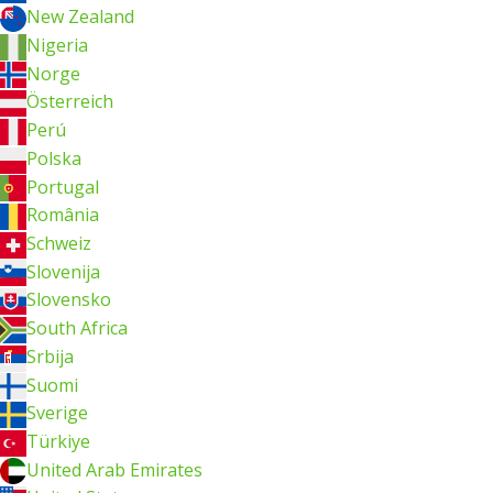
New Zealand
Nigeria
Norge
Österreich
Perú
Polska
Portugal
România
Schweiz
Slovenija
Slovensko
South Africa
Srbija
Suomi
Sverige
Türkiye
United Arab Emirates