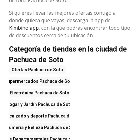
de toda Pachuca de Soto.
Si quieres llevar las mejores ofertas contigo a
donde quiera que vayas, descarga la app de
Kimbino app
, con la que podrás encontrar todo tipo
de descuentos cerca de tu ubicación.
Categoría de tiendas en la ciudad de
Pachuca de Soto
Ofertas
Pachuca de Soto
Supermercados
Pachuca de Soto
Electrónica
Pachuca de Soto
Hogar y Jardín
Pachuca de Soto
opa, calzado y deporte
Pachuca de Soto
Perfumería y Belleza
Pachuca de Soto
endas Departamentales
Pachuca de Soto