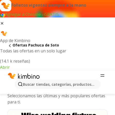
Folletos vigentes siempre a la mano
Agregar a Chrome - GRATIS
App de Kimbino
Ofertas Pachuca de Soto
Todas las ofertas en un solo lugar
(14.1 k reseñas)
Abrir
Pachuca de Soto - Folletos y ofertas
Buscar tiendas, categorías, productos...
más actuales
Seleccionamos las últimas y más populares ofertas
para ti.