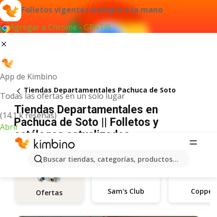
Folletos vigentes siempre a la mano
Agregar a Chrome - GRATIS
App de Kimbino
Tiendas Departamentales Pachuca de Soto
Todas las ofertas en un solo lugar
Tiendas Departamentales en
(14.1 k reseñas)
Pachuca de Soto || Folletos y
Abrir
catálogos actualizados
Buscar tiendas, categorías, productos...
Sam's Club
Coppel
Ofertas