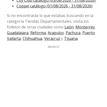
City Club catálogo (03/08/2026 - 31/08/2026)
,
Coppel catálogo (01/08/2026 - 31/08/2026)
.
Si no encontraste lo que estabas buscando en la
categoría Tiendas Departamentales, visita los
folletos de otras ciudades como
León
,
Monterrey
,
Guadalajara
,
Reforma
,
Acapulco
,
Pachuca
,
Puerto
Vallarta
,
Chihuahua
,
Veracruz
y
Tijuana
.
ANUNCIO