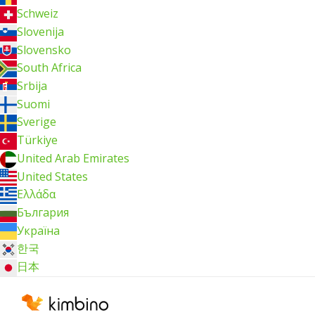
Schweiz
Slovenija
Slovensko
South Africa
Srbija
Suomi
Sverige
Türkiye
United Arab Emirates
United States
Ελλάδα
България
Україна
한국
日本