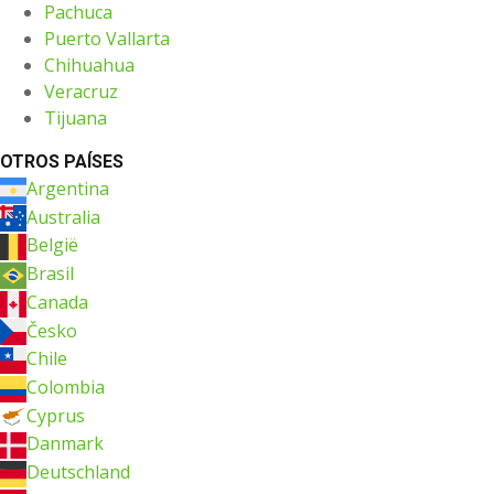
Pachuca
Puerto Vallarta
Chihuahua
Veracruz
Tijuana
OTROS PAÍSES
Argentina
Australia
België
Brasil
Canada
Česko
Chile
Colombia
Cyprus
Danmark
Deutschland