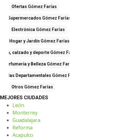
Ofertas
Gómez Farías
Supermercados
Gómez Farías
Electrónica
Gómez Farías
Hogar y Jardín
Gómez Farías
Ropa, calzado y deporte
Gómez Farías
Perfumería y Belleza
Gómez Farías
iendas Departamentales
Gómez Farías
Otros
Gómez Farías
MEJORES CIUDADES
León
Monterrey
Guadalajara
Reforma
Acapulco