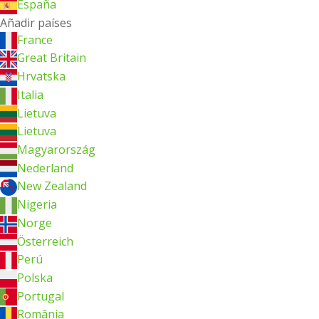
España
Añadir países
France
Great Britain
Hrvatska
Italia
Lietuva
Lietuva
Magyarország
Nederland
New Zealand
Nigeria
Norge
Österreich
Perú
Polska
Portugal
România