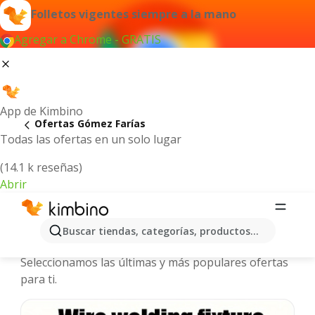
Folletos vigentes siempre a la mano
Agregar a Chrome - GRATIS
App de Kimbino
Ofertas Gómez Farías
Todas las ofertas en un solo lugar
(14.1 k reseñas)
Abrir
Gómez Farías - Folletos y ofertas
Buscar tiendas, categorías, productos...
más actuales
Seleccionamos las últimas y más populares ofertas
para ti.