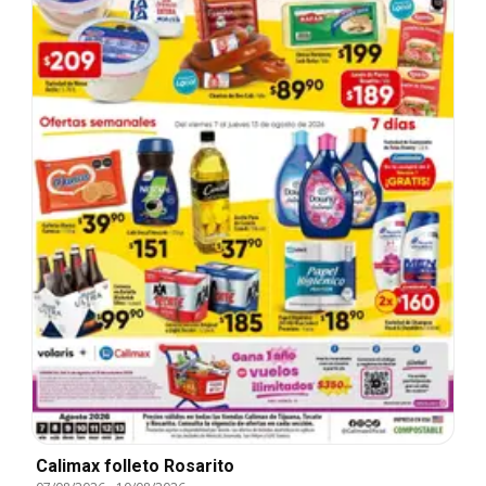
Calimax folleto Rosarito