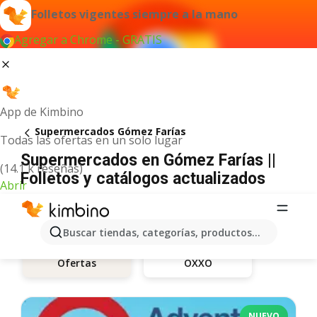
Folletos vigentes siempre a la mano
Agregar a Chrome - GRATIS
App de Kimbino
Supermercados Gómez Farías
Todas las ofertas en un solo lugar
Supermercados en Gómez Farías ||
(14.1 k reseñas)
Folletos y catálogos actualizados
Abrir
Buscar tiendas, categorías, productos...
OXXO
Ofertas
NUEVO