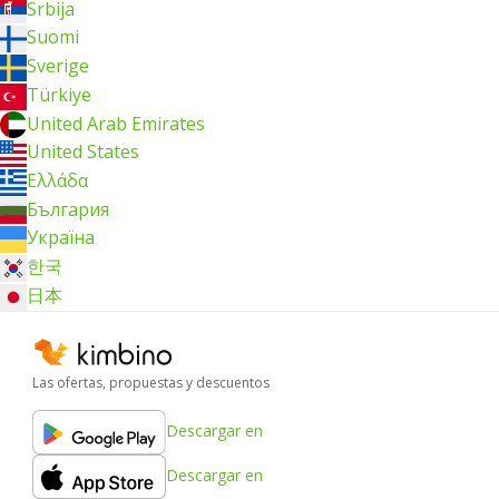
Srbija
Suomi
Sverige
Türkiye
United Arab Emirates
United States
Ελλάδα
България
Україна
한국
日本
Las ofertas, propuestas y descuentos
Descargar en
Descargar en