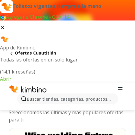
Folletos vigentes siempre a la mano
Agregar a Chrome - GRATIS
App de Kimbino
Ofertas Cuautitlán
Todas las ofertas en un solo lugar
(14.1 k reseñas)
Abrir
Cuautitlán - Folletos y ofertas más
Buscar tiendas, categorías, productos...
actuales
Seleccionamos las últimas y más populares ofertas
para ti.