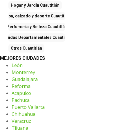
Hogar y Jardín
Cuautitlán
Ropa, calzado y deporte
Cuautitlán
Perfumería y Belleza
Cuautitlán
Tiendas Departamentales
Cuautitlán
Otros
Cuautitlán
MEJORES CIUDADES
León
Monterrey
Guadalajara
Reforma
Acapulco
Pachuca
Puerto Vallarta
Chihuahua
Veracruz
Tijuana