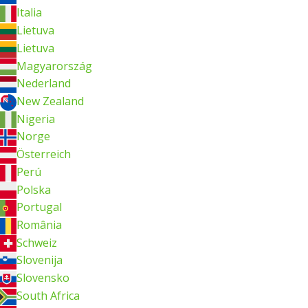
Italia
Lietuva
Lietuva
Magyarország
Nederland
New Zealand
Nigeria
Norge
Österreich
Perú
Polska
Portugal
România
Schweiz
Slovenija
Slovensko
South Africa