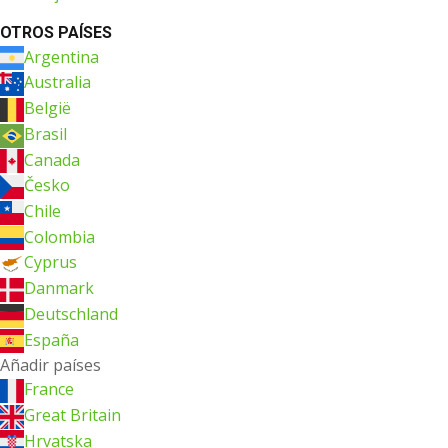
OTROS PAÍSES
Argentina
Australia
België
Brasil
Canada
Česko
Chile
Colombia
Cyprus
Danmark
Deutschland
España
Añadir países
France
Great Britain
Hrvatska