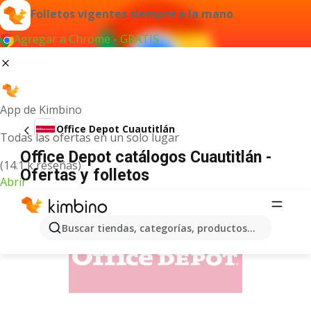
Folletos vigentes siempre a la mano
Agregar a Chrome - GRATIS
App de Kimbino
Office Depot Cuautitlán
Todas las ofertas en un solo lugar
Office Depot catálogos Cuautitlán -
(14.1 k reseñas)
Ofertas y folletos
Abrir
ANUNCIO
Buscar tiendas, categorías, productos...