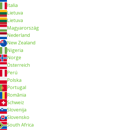
Italia
Lietuva
Lietuva
Magyarország
Nederland
New Zealand
Nigeria
Norge
Österreich
Perú
Polska
Portugal
România
Schweiz
Slovenija
Slovensko
South Africa