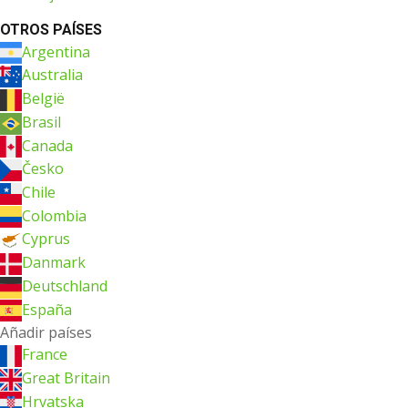
OTROS PAÍSES
Argentina
Australia
België
Brasil
Canada
Česko
Chile
Colombia
Cyprus
Danmark
Deutschland
España
Añadir países
France
Great Britain
Hrvatska