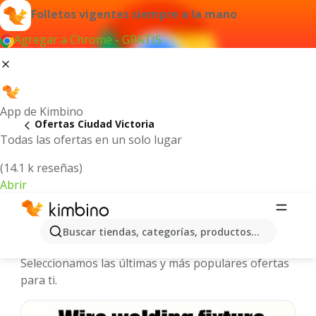
Folletos vigentes siempre a la mano
Agregar a Chrome - GRATIS
App de Kimbino
Ofertas Ciudad Victoria
Todas las ofertas en un solo lugar
(14.1 k reseñas)
Abrir
Ciudad Victoria - Folletos y ofertas
Buscar tiendas, categorías, productos...
más actuales
Seleccionamos las últimas y más populares ofertas
para ti.