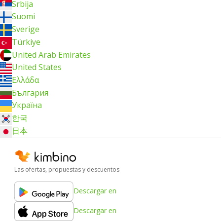
Srbija
Suomi
Sverige
Türkiye
United Arab Emirates
United States
Ελλάδα
България
Україна
한국
日本
Las ofertas, propuestas y descuentos
Descargar en
Descargar en