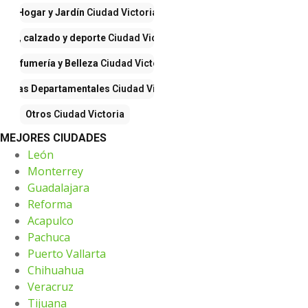
Hogar y Jardín
Ciudad Victoria
opa, calzado y deporte
Ciudad Victoria
Perfumería y Belleza
Ciudad Victoria
iendas Departamentales
Ciudad Victoria
Otros
Ciudad Victoria
MEJORES CIUDADES
León
Monterrey
Guadalajara
Reforma
Acapulco
Pachuca
Puerto Vallarta
Chihuahua
Veracruz
Tijuana