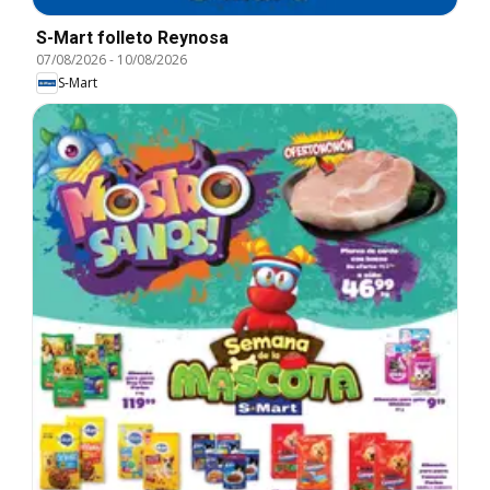
S-Mart folleto Reynosa
07/08/2026
-
10/08/2026
S-Mart