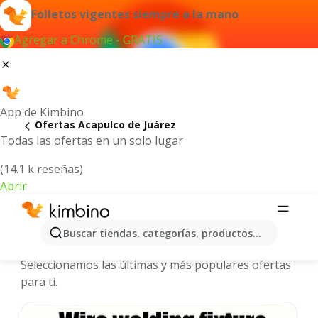
Folletos vigentes siempre a la mano
Agregar a Chrome - GRATIS
App de Kimbino
Ofertas Acapulco de Juárez
Todas las ofertas en un solo lugar
(14.1 k reseñas)
Abrir
Acapulco de Juárez - Folletos y
Buscar tiendas, categorías, productos...
ofertas más actuales
Seleccionamos las últimas y más populares ofertas
para ti.