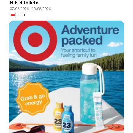
H-E-B folleto
07/08/2026
-
13/08/2026
H-E-B