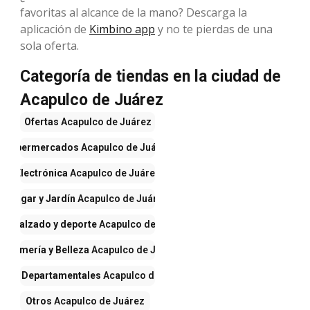
favoritas al alcance de la mano? Descarga la
aplicación de
Kimbino app
y no te pierdas de una
sola oferta.
Categoría de tiendas en la ciudad de
Acapulco de Juárez
Ofertas
Acapulco de Juárez
Supermercados
Acapulco de Juárez
Electrónica
Acapulco de Juárez
Hogar y Jardín
Acapulco de Juárez
a, calzado y deporte
Acapulco de Juárez
erfumería y Belleza
Acapulco de Juárez
ndas Departamentales
Acapulco de Juárez
Otros
Acapulco de Juárez