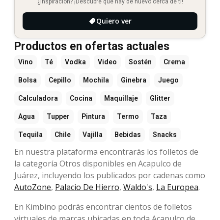
¿Inspiración? ¡Descubre qué hay de nuevo cerca de ti!
Quiero ver
Productos en ofertas actuales
Vino
Té
Vodka
Video
Sostén
Crema
Bolsa
Cepillo
Mochila
Ginebra
Juego
Calculadora
Cocina
Maquillaje
Glitter
Agua
Tupper
Pintura
Termo
Taza
Tequila
Chile
Vajilla
Bebidas
Snacks
En nuestra plataforma encontrarás los folletos de
la categoría Otros disponibles en Acapulco de
Juárez, incluyendo los publicados por cadenas como
AutoZone
,
Palacio De Hierro
,
Waldo's
,
La Europea
.
En Kimbino podrás encontrar cientos de folletos
virtuales de marcas ubicadas en toda Acapulco de