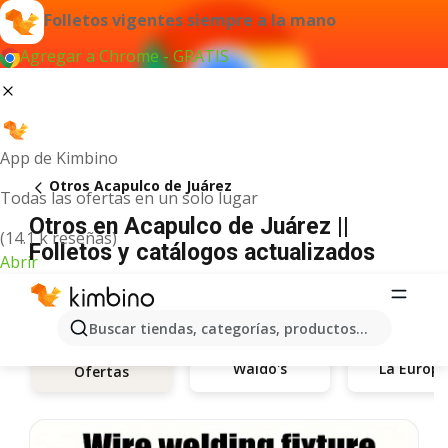
Folletos vigentes siempre a la mano
Agregar a Chrome - GRATIS
App de Kimbino
Otros Acapulco de Juárez
Todas las ofertas en un solo lugar
Otros en Acapulco de Juárez ||
(14.1 k reseñas)
Folletos y catálogos actualizados
Abrir
Buscar tiendas, categorías, productos...
Waldo's
La Europ
Ofertas