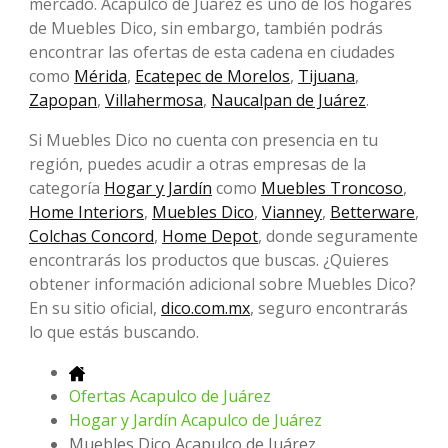
mercado. Acapulco de Juárez es uno de los hogares
de Muebles Dico, sin embargo, también podrás
encontrar las ofertas de esta cadena en ciudades
como
Mérida
,
Ecatepec de Morelos
,
Tijuana
,
Zapopan
,
Villahermosa
,
Naucalpan de Juárez
.
Si Muebles Dico no cuenta con presencia en tu
región, puedes acudir a otras empresas de la
categoría
Hogar y Jardín
como
Muebles Troncoso
,
Home Interiors
,
Muebles Dico
,
Vianney
,
Betterware
,
Colchas Concord
,
Home Depot
, donde seguramente
encontrarás los productos que buscas. ¿Quieres
obtener información adicional sobre Muebles Dico?
En su sitio oficial,
dico.com.mx
, seguro encontrarás
lo que estás buscando.
Ofertas Acapulco de Juárez
Hogar y Jardín Acapulco de Juárez
Muebles Dico Acapulco de Juárez