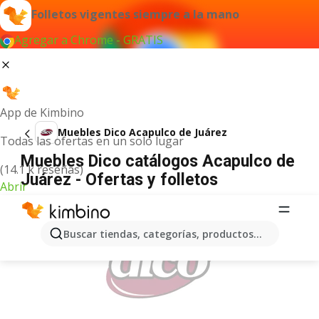
Folletos vigentes siempre a la mano
Agregar a Chrome - GRATIS
App de Kimbino
Muebles Dico Acapulco de Juárez
Todas las ofertas en un solo lugar
Muebles Dico catálogos Acapulco de
(14.1 k reseñas)
Juárez - Ofertas y folletos
Abrir
ANUNCIO
Buscar tiendas, categorías, productos...