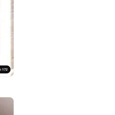
na
172