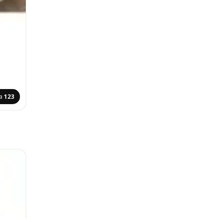
na
123