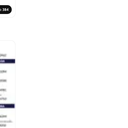
na
384