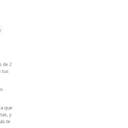
a
s de 2
 tus
on
a que
tas, y
ás te