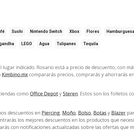
fé
Sushi
Nintendo Switch
Xbox
Flores
Hamburgues
gandha
LEGO
Agua
Tulipanes
Tequila
l lugar indicado. Rosario está a precio de descuento, con má
n
Kimbino.mx
compararás precios, comprarás y ahorrarás en
 tiendas como
Office Depot
y
Steren
. Estos son los folletos c
mos descuentos en
Piercing
,
Moño
,
Bolso
,
Botas
y
Blazer
par
ntrarás los mejores descuentos en los productos que necesi
rás con notificaciones actualizadas sobre las ofertas que m