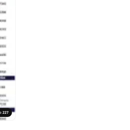
na
227