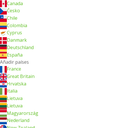
Canada
Česko
Chile
Colombia
Cyprus
Danmark
Deutschland
España
Añadir países
France
Great Britain
Hrvatska
Italia
Lietuva
Lietuva
Magyarország
Nederland
New Zealand