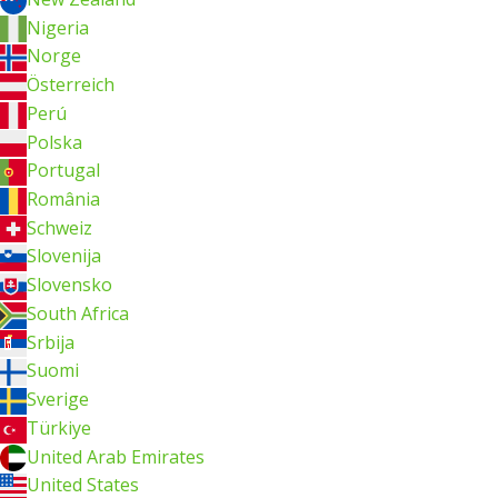
Nigeria
Norge
Österreich
Perú
Polska
Portugal
România
Schweiz
Slovenija
Slovensko
South Africa
Srbija
Suomi
Sverige
Türkiye
United Arab Emirates
United States