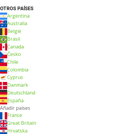
OTROS PAÍSES
Argentina
Australia
België
Brasil
Canada
Česko
Chile
Colombia
Cyprus
Danmark
Deutschland
España
Añadir países
France
Great Britain
Hrvatska