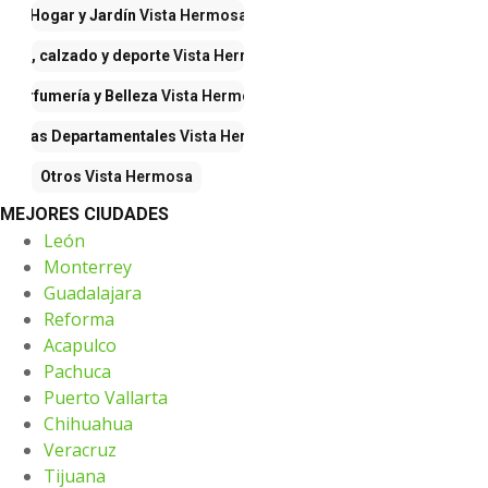
Hogar y Jardín
Vista Hermosa
Ropa, calzado y deporte
Vista Hermosa
Perfumería y Belleza
Vista Hermosa
iendas Departamentales
Vista Hermosa
Otros
Vista Hermosa
MEJORES CIUDADES
León
Monterrey
Guadalajara
Reforma
Acapulco
Pachuca
Puerto Vallarta
Chihuahua
Veracruz
Tijuana