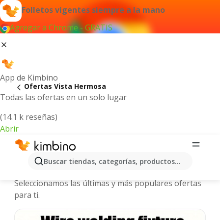
Folletos vigentes siempre a la mano
Agregar a Chrome - GRATIS
App de Kimbino
Ofertas Vista Hermosa
Todas las ofertas en un solo lugar
(14.1 k reseñas)
Abrir
Vista Hermosa - Folletos y ofertas
Buscar tiendas, categorías, productos...
más actuales
Seleccionamos las últimas y más populares ofertas
para ti.