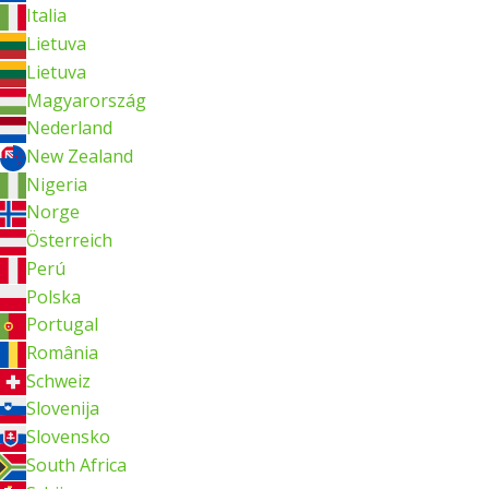
Italia
Lietuva
Lietuva
Magyarország
Nederland
New Zealand
Nigeria
Norge
Österreich
Perú
Polska
Portugal
România
Schweiz
Slovenija
Slovensko
South Africa