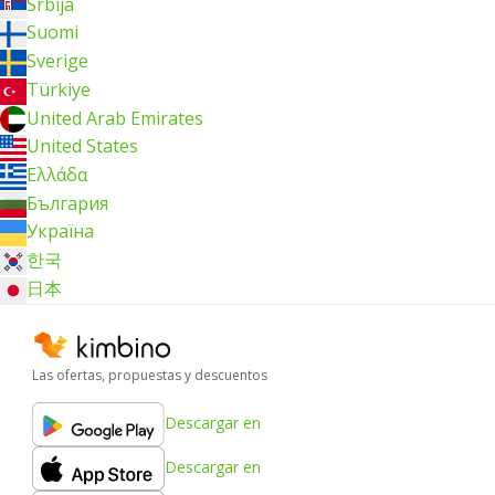
Srbija
Suomi
Sverige
Türkiye
United Arab Emirates
United States
Ελλάδα
България
Україна
한국
日本
Las ofertas, propuestas y descuentos
Descargar en
Descargar en