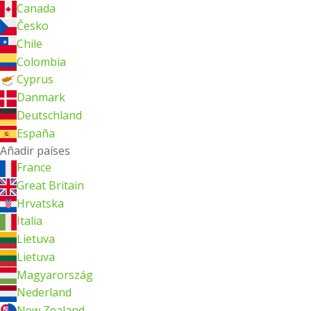
Canada
Česko
Chile
Colombia
Cyprus
Danmark
Deutschland
España
Añadir países
France
Great Britain
Hrvatska
Italia
Lietuva
Lietuva
Magyarország
Nederland
New Zealand