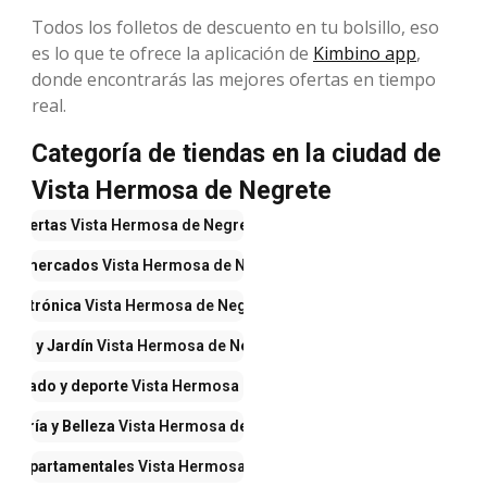
Todos los folletos de descuento en tu bolsillo, eso
es lo que te ofrece la aplicación de
Kimbino app
,
donde encontrarás las mejores ofertas en tiempo
real.
Categoría de tiendas en la ciudad de
Vista Hermosa de Negrete
Ofertas
Vista Hermosa de Negrete
permercados
Vista Hermosa de Negrete
Electrónica
Vista Hermosa de Negrete
ogar y Jardín
Vista Hermosa de Negrete
calzado y deporte
Vista Hermosa de Negrete
umería y Belleza
Vista Hermosa de Negrete
s Departamentales
Vista Hermosa de Negrete