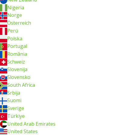
Nigeria
Norge
Österreich
Perú
Polska
Portugal
România
Schweiz
Slovenija
Slovensko
South Africa
Srbija
Suomi
Sverige
Türkiye
United Arab Emirates
United States