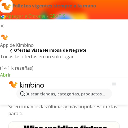
Folletos vigentes siempre a la mano
Agregar a Chrome - GRATIS
App de Kimbino
Ofertas Vista Hermosa de Negrete
Todas las ofertas en un solo lugar
(14.1 k reseñas)
Abrir
Vista Hermosa de Negrete - Folletos
Buscar tiendas, categorías, productos...
y ofertas más actuales
Seleccionamos las últimas y más populares ofertas
para ti.