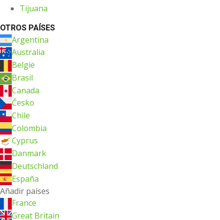
Tijuana
OTROS PAÍSES
Argentina
Australia
België
Brasil
Canada
Česko
Chile
Colombia
Cyprus
Danmark
Deutschland
España
Añadir países
France
Great Britain