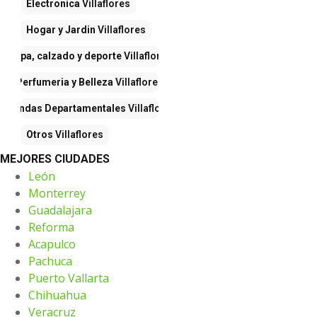
Electronica
Villaflores
Hogar y Jardin
Villaflores
Ropa, calzado y deporte
Villaflores
Perfumeria y Belleza
Villaflores
Tiendas Departamentales
Villaflores
Otros
Villaflores
MEJORES CIUDADES
León
Monterrey
Guadalajara
Reforma
Acapulco
Pachuca
Puerto Vallarta
Chihuahua
Veracruz