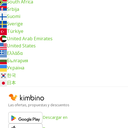
South Africa
Srbija
Suomi
Sverige
Türkiye
United Arab Emirates
United States
Ελλάδα
България
Україна
한국
日本
Las ofertas, propuestas y descuentos
Descargar en