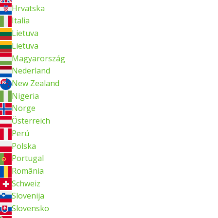
Hrvatska
Italia
Lietuva
Lietuva
Magyarország
Nederland
New Zealand
Nigeria
Norge
Österreich
Perú
Polska
Portugal
România
Schweiz
Slovenija
Slovensko