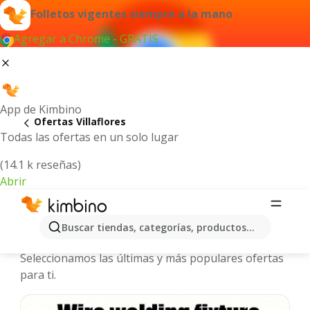
Folletos vigentes siempre a la mano
Agregar a Chrome - GRATIS
App de Kimbino
Ofertas Villaflores
Todas las ofertas en un solo lugar
(14.1 k reseñas)
Abrir
Villaflores - Folletos y ofertas más
Buscar tiendas, categorías, productos...
actuales
Seleccionamos las últimas y más populares ofertas
para ti.