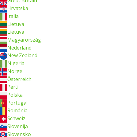
Great Britain
Hrvatska
Italia
Lietuva
Lietuva
Magyarország
Nederland
New Zealand
Nigeria
Norge
Österreich
Perú
Polska
Portugal
România
Schweiz
Slovenija
Slovensko