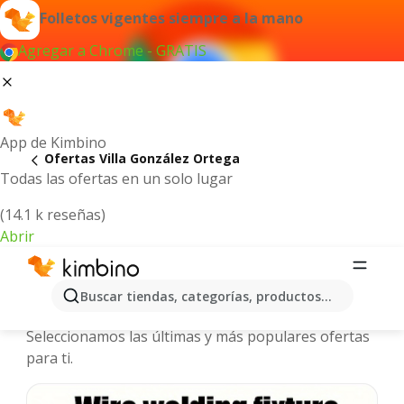
Folletos vigentes siempre a la mano
Agregar a Chrome - GRATIS
App de Kimbino
Ofertas Villa González Ortega
Todas las ofertas en un solo lugar
(14.1 k reseñas)
Abrir
Villa González Ortega - Folletos y
Buscar tiendas, categorías, productos...
ofertas más actuales
Seleccionamos las últimas y más populares ofertas
para ti.