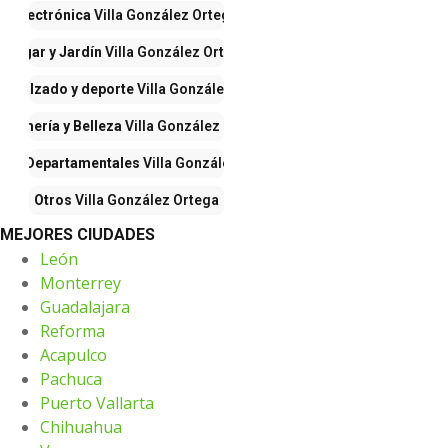
Electrónica
Villa González Ortega
Hogar y Jardín
Villa González Ortega
a, calzado y deporte
Villa González Ortega
rfumería y Belleza
Villa González Ortega
das Departamentales
Villa González Ortega
Otros
Villa González Ortega
MEJORES CIUDADES
León
Monterrey
Guadalajara
Reforma
Acapulco
Pachuca
Puerto Vallarta
Chihuahua