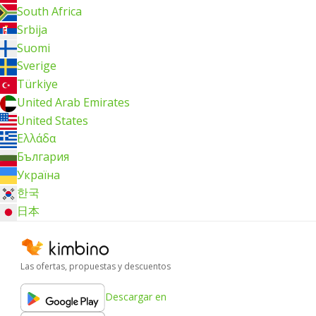
South Africa
Srbija
Suomi
Sverige
Türkiye
United Arab Emirates
United States
Ελλάδα
България
Україна
한국
日本
Las ofertas, propuestas y descuentos
Descargar en