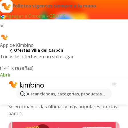
Folletos vigentes siempre a la mano
Agregar a Chrome - GRATIS
App de Kimbino
Ofertas Villa del Carbón
Todas las ofertas en un solo lugar
(14.1 k reseñas)
Abrir
Villa del Carbón - Folletos y ofertas
Buscar tiendas, categorías, productos...
más actuales
Seleccionamos las últimas y más populares ofertas
para ti.