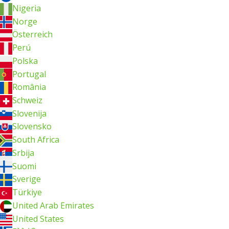
Nigeria
Norge
Österreich
Perú
Polska
Portugal
România
Schweiz
Slovenija
Slovensko
South Africa
Srbija
Suomi
Sverige
Türkiye
United Arab Emirates
United States