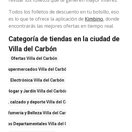
Todos los folletos de descuento en tu bolsillo, eso
es lo que te ofrece la aplicación de
Kimbino
, donde
encontrarás las mejores ofertas en tiempo real.
Categoría de tiendas en la ciudad de
Villa del Carbón
Ofertas
Villa del Carbón
Supermercados
Villa del Carbón
Electrónica
Villa del Carbón
Hogar y Jardín
Villa del Carbón
opa, calzado y deporte
Villa del Carbón
Perfumería y Belleza
Villa del Carbón
iendas Departamentales
Villa del Carbón