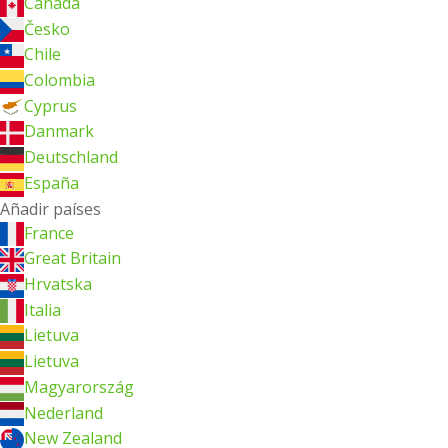
Canada
Česko
Chile
Colombia
Cyprus
Danmark
Deutschland
España
Añadir países
France
Great Britain
Hrvatska
Italia
Lietuva
Lietuva
Magyarország
Nederland
New Zealand