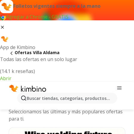
Folletos vigentes siempre a la mano
Agregar a Chrome - GRATIS
App de Kimbino
Ofertas Villa Aldama
Todas las ofertas en un solo lugar
(14.1 k reseñas)
Abrir
Villa Aldama - Folletos y ofertas más
Buscar tiendas, categorías, productos...
actuales
Seleccionamos las últimas y más populares ofertas
para ti.