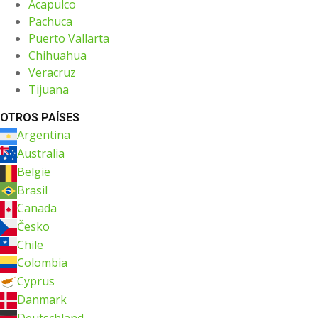
Acapulco
Pachuca
Puerto Vallarta
Chihuahua
Veracruz
Tijuana
OTROS PAÍSES
Argentina
Australia
België
Brasil
Canada
Česko
Chile
Colombia
Cyprus
Danmark
Deutschland