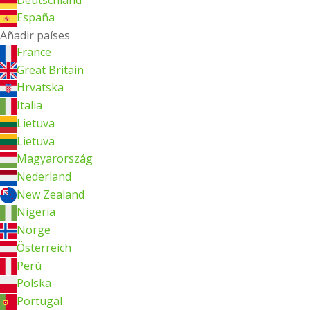
España
Añadir países
France
Great Britain
Hrvatska
Italia
Lietuva
Lietuva
Magyarország
Nederland
New Zealand
Nigeria
Norge
Österreich
Perú
Polska
Portugal