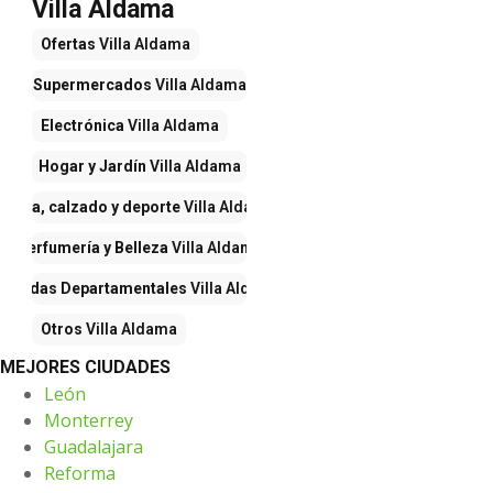
Villa Aldama
Ofertas
Villa Aldama
Supermercados
Villa Aldama
Electrónica
Villa Aldama
Hogar y Jardín
Villa Aldama
Ropa, calzado y deporte
Villa Aldama
Perfumería y Belleza
Villa Aldama
Tiendas Departamentales
Villa Aldama
Otros
Villa Aldama
MEJORES CIUDADES
León
Monterrey
Guadalajara
Reforma