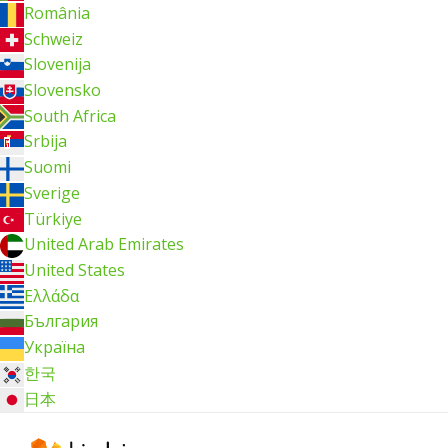
România
Schweiz
Slovenija
Slovensko
South Africa
Srbija
Suomi
Sverige
Türkiye
United Arab Emirates
United States
Ελλάδα
България
Україна
한국
日本