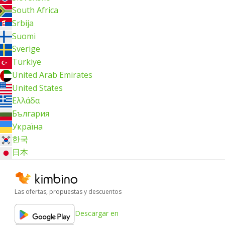
South Africa
Srbija
Suomi
Sverige
Türkiye
United Arab Emirates
United States
Ελλάδα
България
Україна
한국
日本
Las ofertas, propuestas y descuentos
Descargar en