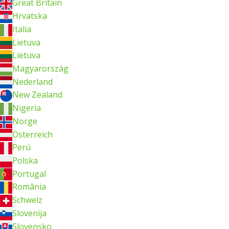
Great Britain
Hrvatska
Italia
Lietuva
Lietuva
Magyarország
Nederland
New Zealand
Nigeria
Norge
Österreich
Perú
Polska
Portugal
România
Schweiz
Slovenija
Slovensko