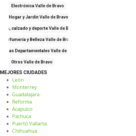
Electrónica
Valle de Bravo
Hogar y Jardín
Valle de Bravo
Ropa, calzado y deporte
Valle de Bravo
Perfumería y Belleza
Valle de Bravo
iendas Departamentales
Valle de Bravo
Otros
Valle de Bravo
MEJORES CIUDADES
León
Monterrey
Guadalajara
Reforma
Acapulco
Pachuca
Puerto Vallarta
Chihuahua