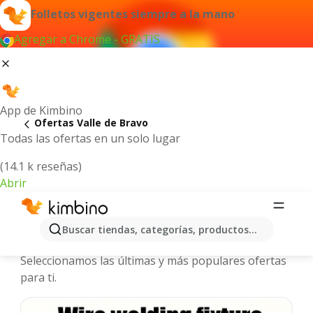
Folletos vigentes siempre a la mano
Agregar a Chrome - GRATIS
App de Kimbino
Ofertas Valle de Bravo
Todas las ofertas en un solo lugar
(14.1 k reseñas)
Abrir
Valle de Bravo - Folletos y ofertas
Buscar tiendas, categorías, productos...
más actuales
Seleccionamos las últimas y más populares ofertas
para ti.