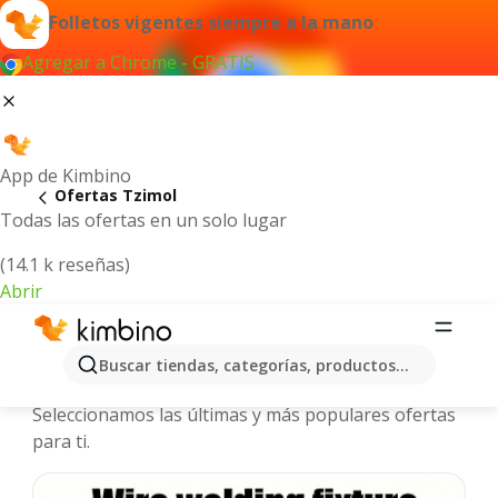
Folletos vigentes siempre a la mano
Agregar a Chrome - GRATIS
App de Kimbino
Ofertas Tzimol
Todas las ofertas en un solo lugar
(14.1 k reseñas)
Abrir
Tzimol - Folletos y ofertas más
Buscar tiendas, categorías, productos...
actuales
Seleccionamos las últimas y más populares ofertas
para ti.