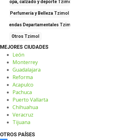
Ropa, calzado y deporte
Tzimol
Perfumería y Belleza
Tzimol
Tiendas Departamentales
Tzimol
Otros
Tzimol
MEJORES CIUDADES
León
Monterrey
Guadalajara
Reforma
Acapulco
Pachuca
Puerto Vallarta
Chihuahua
Veracruz
Tijuana
OTROS PAÍSES