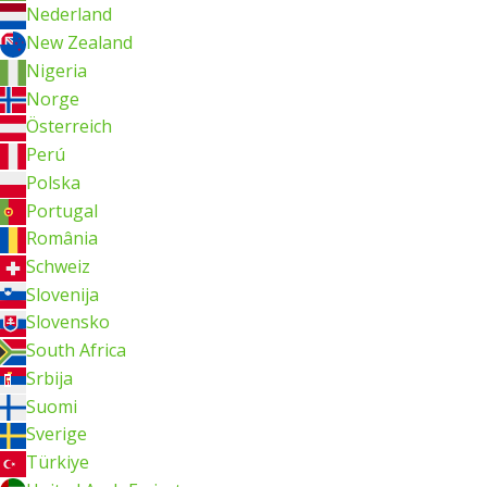
Nederland
New Zealand
Nigeria
Norge
Österreich
Perú
Polska
Portugal
România
Schweiz
Slovenija
Slovensko
South Africa
Srbija
Suomi
Sverige
Türkiye