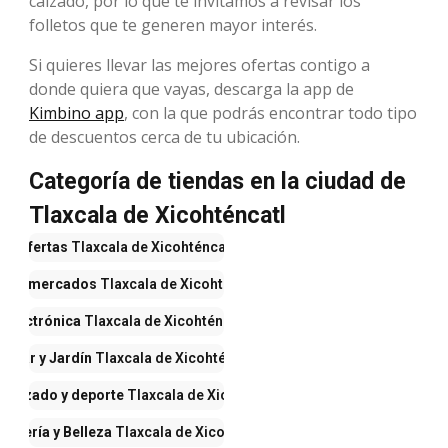
calzado, por lo que te invitamos a revisar los
folletos que te generen mayor interés.
Si quieres llevar las mejores ofertas contigo a
donde quiera que vayas, descarga la app de
Kimbino app
, con la que podrás encontrar todo tipo
de descuentos cerca de tu ubicación.
Categoría de tiendas en la ciudad de
Tlaxcala de Xicohténcatl
Ofertas
Tlaxcala de Xicohténcatl
upermercados
Tlaxcala de Xicohténcatl
Electrónica
Tlaxcala de Xicohténcatl
Hogar y Jardín
Tlaxcala de Xicohténcatl
 calzado y deporte
Tlaxcala de Xicohténcatl
fumería y Belleza
Tlaxcala de Xicohténcatl