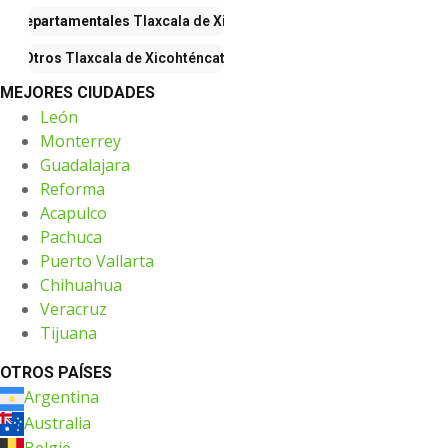
as Departamentales
Tlaxcala de Xicohténcatl
Otros
Tlaxcala de Xicohténcatl
MEJORES CIUDADES
León
Monterrey
Guadalajara
Reforma
Acapulco
Pachuca
Puerto Vallarta
Chihuahua
Veracruz
Tijuana
OTROS PAÍSES
Argentina
Australia