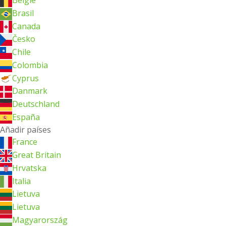
België
Brasil
Canada
Česko
Chile
Colombia
Cyprus
Danmark
Deutschland
España
Añadir países
France
Great Britain
Hrvatska
Italia
Lietuva
Lietuva
Magyarország