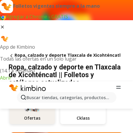
Folletos vigentes siempre a la mano
Agregar a Chrome - GRATIS
App de Kimbino
Ropa, calzado y deporte Tlaxcala de Xicohténcatl
Todas las ofertas en un solo lugar
Ropa, calzado y deporte en Tlaxcala
(14.1 k reseñas)
de Xicohténcatl || Folletos y
Abrir
catálogos actualizados
Buscar tiendas, categorías, productos...
Cklass
Ofertas