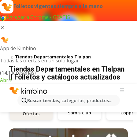
Folletos vigentes siempre a la mano
Agregar a Chrome - GRATIS
App de Kimbino
Tiendas Departamentales Tlalpan
Todas las ofertas en un solo lugar
Tiendas Departamentales en Tlalpan
(14.1 k reseñas)
|| Folletos y catálogos actualizados
Abrir
Buscar tiendas, categorías, productos...
Sam's Club
Coppel
Ofertas