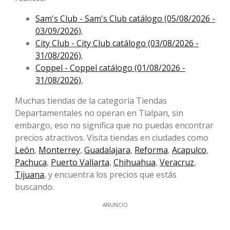
Sam's Club - Sam's Club catálogo (05/08/2026 -
03/09/2026)
,
City Club - City Club catálogo (03/08/2026 -
31/08/2026)
,
Coppel - Coppel catálogo (01/08/2026 -
31/08/2026)
,
Muchas tiendas de la categoría Tiendas
Departamentales no operan en Tlalpan, sin
embargo, eso no significa que no puedas encontrar
precios atractivos. Visita tiendas en ciudades como
León
,
Monterrey
,
Guadalajara
,
Reforma
,
Acapulco
,
Pachuca
,
Puerto Vallarta
,
Chihuahua
,
Veracruz
,
Tijuana
, y encuentra los precios que estás
buscando.
ANUNCIO