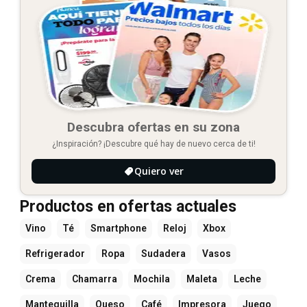
Descubra ofertas en su zona
¿Inspiración? ¡Descubre qué hay de nuevo cerca de ti!
Quiero ver
Productos en ofertas actuales
Vino
Té
Smartphone
Reloj
Xbox
Refrigerador
Ropa
Sudadera
Vasos
Crema
Chamarra
Mochila
Maleta
Leche
Mantequilla
Queso
Café
Impresora
Juego