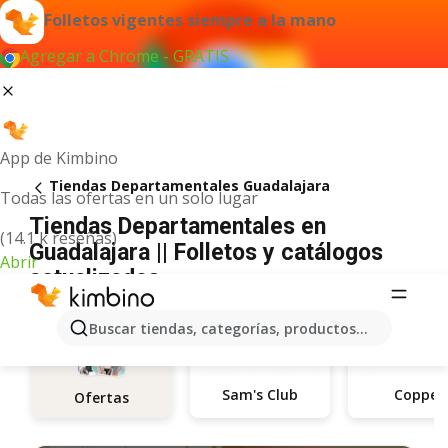
Folletos vigentes siempre a la mano
Agregar a Chrome - GRATIS
App de Kimbino
Tiendas Departamentales Guadalajara
Todas las ofertas en un solo lugar
Tiendas Departamentales en
(14.1 k reseñas)
Guadalajara || Folletos y catálogos
Abrir
actualizados
Buscar tiendas, categorías, productos...
Sam's Club
Coppel
Ofertas